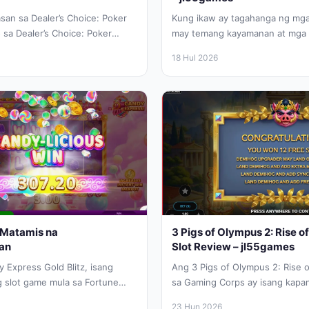
san sa Dealer’s Choice: Poker
Kung ikaw ay tagahanga ng mga
 sa Dealer’s Choice: Poker
may temang kayamanan at mga 
 & Royals,...
ang Mr. Porky...
18 Hul 2026
 Matamis na
3 Pigs of Olympus 2: Rise 
an
Slot Review – jl55games
 Express Gold Blitz, isang
Ang 3 Pigs of Olympus 2: Rise 
 slot game mula sa Fortune
sa Gaming Corps ay isang kapa
agdadala...
na...
23 Hun 2026