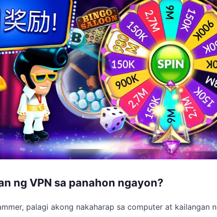
gan ng VPN sa panahon ngayon?
ammer, palagi akong nakaharap sa computer at kailangan ng