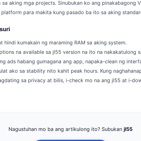
a sa aking mga projects. Sinubukan ko ang pinakabagong V
 platform para makita kung pasado ba ito sa aking standar
suri
 at hindi kumakain ng maraming RAM sa aking system.
tions na available sa jl55 version na ito na nakakatulong s
ang ads habang gumagana ang app, napaka-clean ng interf
ulat ako sa stability nito kahit peak hours. Kung naghahana
pagdating sa privacy at bilis, i-check mo na ang jl55 at i-d
Nagustuhan mo ba ang artikulong ito? Subukan
jl55