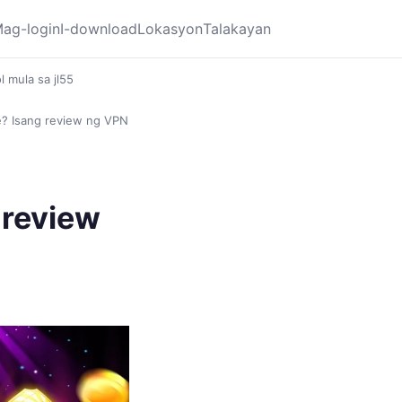
ag-login
I-download
Lokasyon
Talakayan
 mula sa jl55
e? Isang review ng VPN
 review