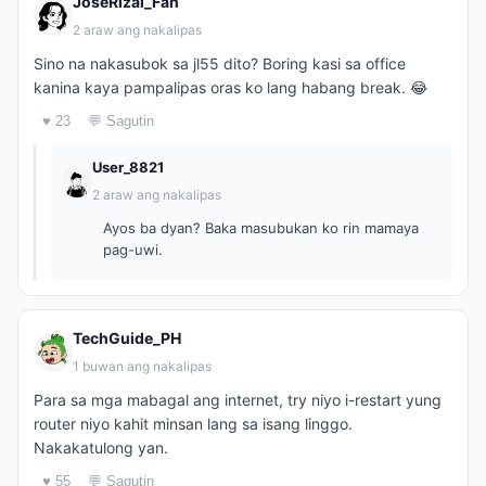
JoseRizal_Fan
2 araw ang nakalipas
Sino na nakasubok sa jl55 dito? Boring kasi sa office
kanina kaya pampalipas oras ko lang habang break. 😂
♥ 23
💬 Sagutin
User_8821
2 araw ang nakalipas
Ayos ba dyan? Baka masubukan ko rin mamaya
pag-uwi.
TechGuide_PH
1 buwan ang nakalipas
Para sa mga mabagal ang internet, try niyo i-restart yung
router niyo kahit minsan lang sa isang linggo.
Nakakatulong yan.
♥ 55
💬 Sagutin