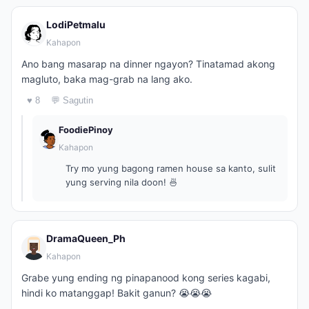
LodiPetmalu
Kahapon
Ano bang masarap na dinner ngayon? Tinatamad akong
magluto, baka mag-grab na lang ako.
♥ 8
💬 Sagutin
FoodiePinoy
Kahapon
Try mo yung bagong ramen house sa kanto, sulit
yung serving nila doon! 🍜
DramaQueen_Ph
Kahapon
Grabe yung ending ng pinapanood kong series kagabi,
hindi ko matanggap! Bakit ganun? 😭😭😭