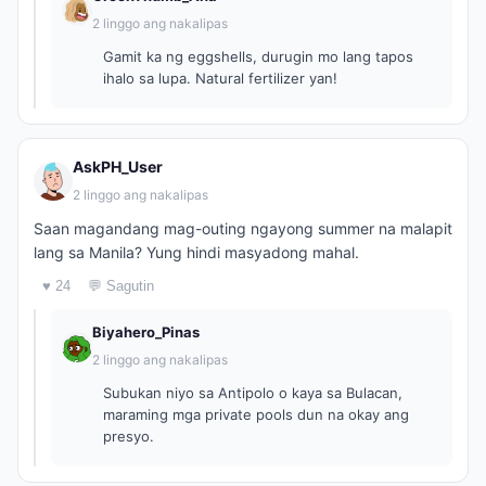
2 linggo ang nakalipas
Gamit ka ng eggshells, durugin mo lang tapos
ihalo sa lupa. Natural fertilizer yan!
AskPH_User
2 linggo ang nakalipas
Saan magandang mag-outing ngayong summer na malapit
lang sa Manila? Yung hindi masyadong mahal.
♥ 24
💬 Sagutin
Biyahero_Pinas
2 linggo ang nakalipas
Subukan niyo sa Antipolo o kaya sa Bulacan,
maraming mga private pools dun na okay ang
presyo.