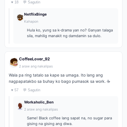
♥ 18
💬 Sagutin
NetflixBinge
Kahapon
Hula ko, yung sa k-drama yan no? Ganyan talaga
sila, mahilig manakit ng damdamin sa dulo.
CoffeeLover_92
2 araw ang nakalipas
Wala pa ring tatalo sa kape sa umaga. Ito lang ang
nagpapatakbo sa buhay ko bago pumasok sa work. ☕
♥ 57
💬 Sagutin
Workaholic_Ben
2 araw ang nakalipas
Same! Black coffee lang sapat na, no sugar para
gising na gising ang diwa.