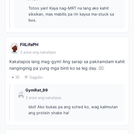
Totoo yan! Kaya nag-MRT na lang ako kahit
siksikan, mas mabilis pa rin kaysa ma-stuck sa
bus.
FitLifePH
3 araw ang nakalipas
Kakatapos lang mag-gym! Ang sarap sa pakiramdam kahit
nanginginig pa yung mga binti ko sa leg day. 🏋️‍♂️
♥ 35
💬 Sagutin
GymRat_99
3 araw ang nakalipas
Idol! Ako bukas pa ang sched ko, wag kalimutan
ang protein shake ha!