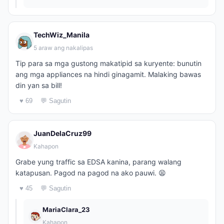
TechWiz_Manila
5 araw ang nakalipas
Tip para sa mga gustong makatipid sa kuryente: bunutin
ang mga appliances na hindi ginagamit. Malaking bawas
din yan sa bill!
♥ 69
💬 Sagutin
JuanDelaCruz99
Kahapon
Grabe yung traffic sa EDSA kanina, parang walang
katapusan. Pagod na pagod na ako pauwi. 😫
♥ 45
💬 Sagutin
MariaClara_23
Kahapon