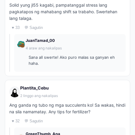
Solid yung jl55 kagabi, pampatanggal stress lang
pagkatapos ng mahabang shift sa trabaho. Swertehan
lang talaga.
♥ 33
💬 Sagutin
JuanTamad_00
4 araw ang nakalipas
Sana all swerte! Ako puro malas sa ganyan eh
haha.
Plantita_Cebu
2 linggo ang nakalipas
Ang ganda ng tubo ng mga succulents ko! Sa wakas, hindi
na sila namamatay. Any tips for fertilizer?
♥ 32
💬 Sagutin
GreenThumb_Ana