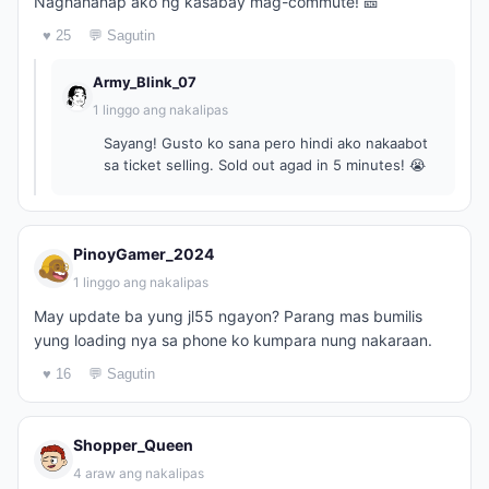
Naghahanap ako ng kasabay mag-commute! 🎫
♥ 25
💬 Sagutin
Army_Blink_07
1 linggo ang nakalipas
Sayang! Gusto ko sana pero hindi ako nakaabot
sa ticket selling. Sold out agad in 5 minutes! 😭
PinoyGamer_2024
1 linggo ang nakalipas
May update ba yung jl55 ngayon? Parang mas bumilis
yung loading nya sa phone ko kumpara nung nakaraan.
♥ 16
💬 Sagutin
Shopper_Queen
4 araw ang nakalipas