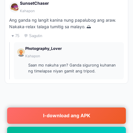
SunsetChaser
Kahapon
Ang ganda ng langit kanina nung papalubog ang araw.
Nakaka-relax talaga tumitig sa malayo. 🌅
♥ 75
💬 Sagutin
Photography_Lover
Kahapon
Saan mo nakuha yan? Ganda sigurong kuhanan
ng timelapse niyan gamit ang tripod.
I-download ang APK