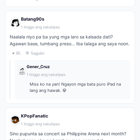
Batang90s
1 linggo ang nakalipas
Naalala niyo pa ba yung mga laro sa kalsada dati?
Agawan base, tumbang preso... Iba talaga ang saya noon.
♥ 95
💬 Sagutin
Gener_Cruz
1 linggo ang nakalipas
Miss ko na yan! Ngayon mga bata puro iPad na
lang ang hawak. 💀
KPopFanatic
1 linggo ang nakalipas
Sino pupunta sa concert sa Philippine Arena next month?