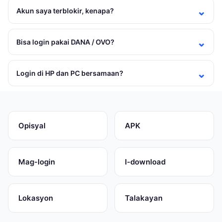
Akun saya terblokir, kenapa?
Bisa login pakai DANA / OVO?
Login di HP dan PC bersamaan?
Opisyal
APK
Mag-login
I-download
Lokasyon
Talakayan