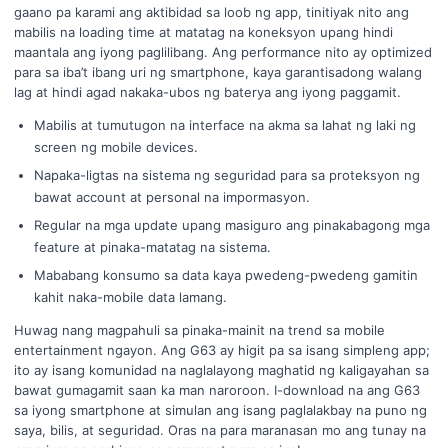
gaano pa karami ang aktibidad sa loob ng app, tinitiyak nito ang
mabilis na loading time at matatag na koneksyon upang hindi
maantala ang iyong paglilibang. Ang performance nito ay optimized
para sa iba’t ibang uri ng smartphone, kaya garantisadong walang
lag at hindi agad nakaka-ubos ng baterya ang iyong paggamit.
Mabilis at tumutugon na interface na akma sa lahat ng laki ng
screen ng mobile devices.
Napaka-ligtas na sistema ng seguridad para sa proteksyon ng
bawat account at personal na impormasyon.
Regular na mga update upang masiguro ang pinakabagong mga
feature at pinaka-matatag na sistema.
Mababang konsumo sa data kaya pwedeng-pwedeng gamitin
kahit naka-mobile data lamang.
Huwag nang magpahuli sa pinaka-mainit na trend sa mobile
entertainment ngayon. Ang G63 ay higit pa sa isang simpleng app;
ito ay isang komunidad na naglalayong maghatid ng kaligayahan sa
bawat gumagamit saan ka man naroroon. I-download na ang G63
sa iyong smartphone at simulan ang isang paglalakbay na puno ng
saya, bilis, at seguridad. Oras na para maranasan mo ang tunay na