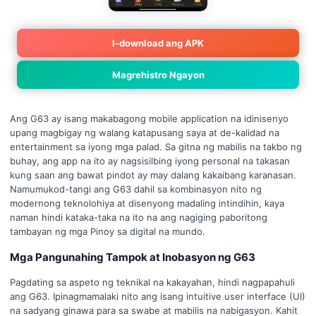
I-download ang APK
Magrehistro Ngayon
Ang G63 ay isang makabagong mobile application na idinisenyo
upang magbigay ng walang katapusang saya at de-kalidad na
entertainment sa iyong mga palad. Sa gitna ng mabilis na takbo ng
buhay, ang app na ito ay nagsisilbing iyong personal na takasan
kung saan ang bawat pindot ay may dalang kakaibang karanasan.
Namumukod-tangi ang G63 dahil sa kombinasyon nito ng
modernong teknolohiya at disenyong madaling intindihin, kaya
naman hindi kataka-taka na ito na ang nagiging paboritong
tambayan ng mga Pinoy sa digital na mundo.
Mga Pangunahing Tampok at Inobasyon ng G63
Pagdating sa aspeto ng teknikal na kakayahan, hindi nagpapahuli
ang G63. Ipinagmamalaki nito ang isang intuitive user interface (UI)
na sadyang ginawa para sa swabe at mabilis na nabigasyon. Kahit